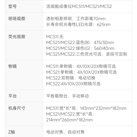
型号
活细胞成像仪MCS11/MCS21/MCS2
明场观察
透射相差照明，工作距离70mm
长寿命低光毒性LED光源：625nm
荧光观察
MCS11:无
MCS21/MCS22:蓝色(B)：475/30nm
MCS21/MCS22:绿色(G)：560/40nm
MCS21/MCS22:三色荧光可选，波段可定制
物镜
MCS11:单物镜：4X/10X/20X物镜可选
MCS21:单物镜：4X/10X/20X物镜可选
MCS22:双物镜：电动切换
MCS22:4X/10X/20X物镜可选
平台
平板载物台，手动移动
机身尺寸
MCS11:宽*长*高：143mm*232mm*182mm
MCS21/MCS22:宽*长*高：
214mm*260mm*182mm
Z轴
电动对焦，自动对焦