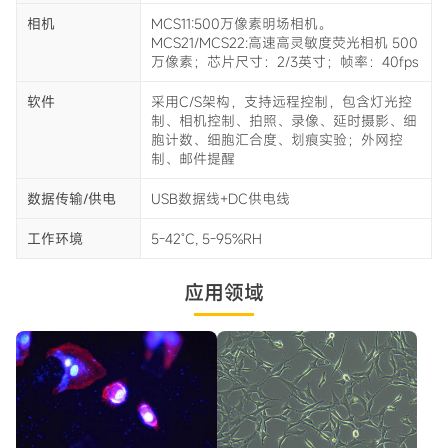
相机
MCS11:500万像素明场相机。
MCS21/MCS22:高速高灵敏度荧光相机 500
万像素；芯片尺寸：2/3英寸；帧率：40fps
软件
采用C/S架构，支持远程控制，包含灯光控
制、相机控制、拍照、录像、延时摄影、细
胞计数、细胞汇合度、划痕实验；外网控
制、邮件提醒
数据传输/供电
USB数据线+DC供电线
工作环境
5-42˚C, 5-95%RH
应用领域