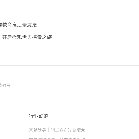
与教育高质量发展
：开启微观世界探索之旅
仪器网
行业动态
文献分享│帕金森治疗新曙光！“免疫隐形 + 安全开关” 细胞移植物，破解细胞治疗两大难题