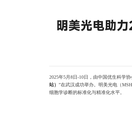
明美光电助力2
2025
年
5
月
8
日
-10
日，由中国优生科学协
站）
”
在武汉成功举办。明美光电（
MS
细胞学诊断的标准化与精准化水平。