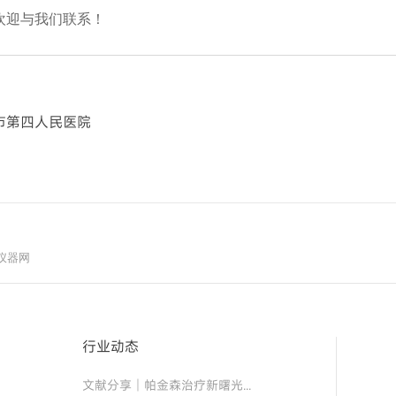
欢迎与我们联系！
市第四人民医院
仪器网
行业动态
文献分享│帕金森治疗新曙光！“免疫隐形 + 安全开关” 细胞移植物，破解细胞治疗两大难题