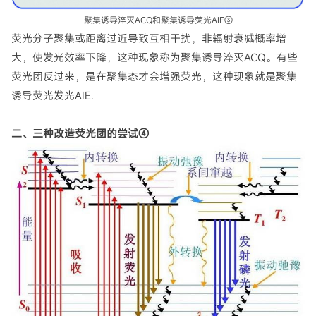
聚集诱导淬灭ACQ和聚集诱导荧光AIE③
荧光分子聚集或距离过近导致互相干扰，非辐射衰减概率增
大，使发光效率下降，这种现象称为聚集诱导淬灭ACQ。有些
荧光团反过来，是在聚集态才会增强荧光，这种现象就是聚集
诱导荧光发光AIE.
二、三种改造荧光团的尝试④