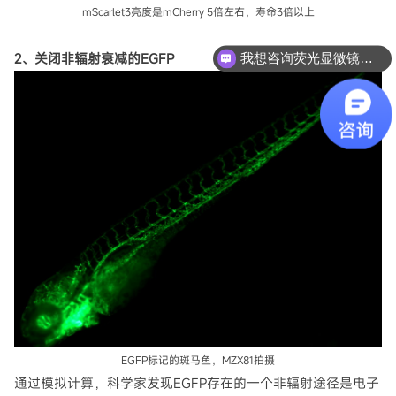
mScarlet3亮度是mCherry 5倍左右，寿命3倍以上
2、关闭非辐射衰减的EGFP
我想咨询荧光显微镜相关
EGFP标记的斑马鱼，MZX81拍摄
通过模拟计算，科学家发现EGFP存在的一个非辐射途径是电子