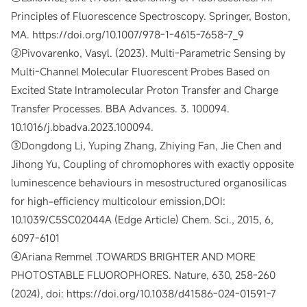
Principles of Fluorescence Spectroscopy. Springer, Boston,
MA. https://doi.org/10.1007/978-1-4615-7658-7_9
②Pivovarenko, Vasyl. (2023). Multi-Parametric Sensing by
Multi-Channel Molecular Fluorescent Probes Based on
Excited State Intramolecular Proton Transfer and Charge
Transfer Processes. BBA Advances. 3. 100094.
10.1016/j.bbadva.2023.100094.
③Dongdong Li, Yuping Zhang, Zhiying Fan, Jie Chen and
Jihong Yu, Coupling of chromophores with exactly opposite
luminescence behaviours in mesostructured organosilicas
for high-efficiency multicolour emission,DOI:
10.1039/C5SC02044A (Edge Article) Chem. Sci., 2015, 6,
6097-6101
④Ariana Remmel .TOWARDS BRIGHTER AND MORE
PHOTOSTABLE FLUOROPHORES. Nature, 630, 258-260
(2024), doi: https://doi.org/10.1038/d41586-024-01591-7